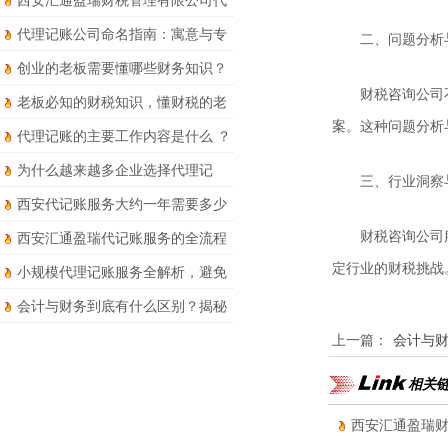
西安汇通盈瑞财税管理有限公司代
理记账服务详解
代理记账公司命名指南：寓意与专
二、问题分析
业并存
创业的老板需要懂哪些财务知识？
财税咨询公司
老板必知的财税知识，懂财税的老
案。这种问题分析
板才能走得更远
代理记账的主要工作内容是什么 ？
为什么越来越多企业选择代理记
三、行业洞察
账？优势和风险要知晓！
西安代记账服务大约一年需要多少
钱？
财税咨询公司
西安汇通盈瑞代记账服务的全流程
财税处理有哪些?
定行业的财税挑战
小规模代理记账服务全解析，避免
被坑！
会计与财务到底有什么区别？揭秘
两者的核心区别于职业发展路径！
上一篇：
会计与
相关
西安汇通盈瑞财