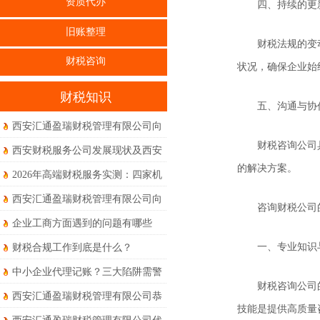
资质代办
四、持续的更
旧账整理
财税法规的变
财税咨询
状况，确保企业始
财税知识
五、沟通与协
西安汇通盈瑞财税管理有限公司向
全体员工、合作伙伴及新老客户致
财税咨询公司
西安财税服务公司发展现状及西安
以最诚挚的节日祝福
的解决方案。
本地真实体验到底如何？
2026年高端财税服务实测：四家机
构权威度对比体验
西安汇通盈瑞财税管理有限公司向
咨询财税公司
新老客户朋友们及全体同仁致以诚
企业工商方面遇到的问题有哪些
挚的节日问候和美好的祝福！
一、专业知识
财税合规工作到底是什么？
中小企业代理记账？三大陷阱需警
财税咨询公司
惕！
西安汇通盈瑞财税管理有限公司恭
技能是提供高质量
祝大家马年大吉