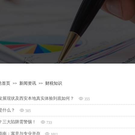
站首页
新闻资讯
财税知识
>>
>>
发展现状及西安本地真实体验到底如何？
355
是什么？
505
？三大陷阱需警惕！
733
指南：寓意与专业并存
1011