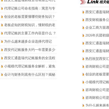
西安汇通盈瑞财税管理有限公司代
相关
理记账服务详解
代理记账公司命名指南：寓意与专
西安汇通盈瑞财
业并存
创业的老板需要懂哪些财务知识？
西安财税服务
老板必知的财税知识，懂财税的老
企业工商方面
板才能走得更远
代理记账的主要工作内容是什么 ？
2026年兵团
为什么越来越多企业选择代理记
西安汇通盈瑞
账？优势和风险要知晓！
西安代记账服务大约一年需要多少
西安汇通盈瑞
钱？
西安汇通盈瑞代记账服务的全流程
热烈祝贺西安
财税处理有哪些?
小规模代理记账服务全解析，避免
咨询财税公司
被坑！
创业的老板需
会计与财务到底有什么区别？揭秘
两者的核心区别于职业发展路径！
小规模代理记
咨询财税公司是
咨询财税公司是
为什么越来越