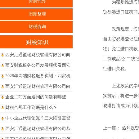
资质代办
为稳步推进海
贸易港进口征税商
旧账整理
财税咨询
政策规定，海
自由贸易港登记注
财税知识
物）免征进口税收
西安汇通盈瑞财税管理有限公司向
工制成品经“二线
全体员工、合作伙伴及新老客户致
西安财税服务公司发展现状及西安
征进口关税。
以最诚挚的节日祝福
本地真实体验到底如何？
2026年高端财税服务实测：四家机
构权威度对比体验
上述政策的享
西安汇通盈瑞财税管理有限公司向
新老客户朋友们及全体同仁致以诚
实施后，将进一步
企业工商方面遇到的问题有哪些
挚的节日问候和美好的祝福！
易港打造成为引领
财税合规工作到底是什么？
中小企业代理记账？三大陷阱需警
惕！
上一篇：
热烈祝
西安汇通盈瑞财税管理有限公司恭
祝大家马年大吉